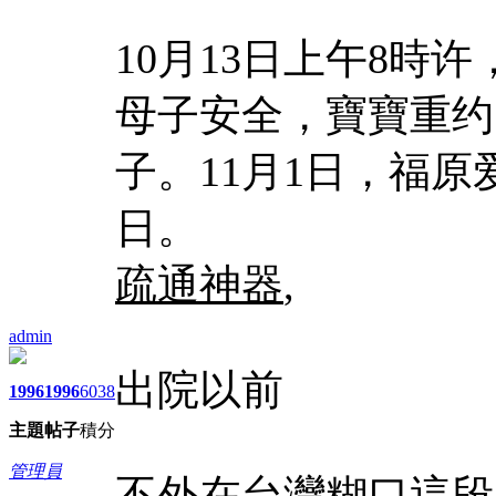
10月13日上午8時
母子安全，寶寶重约
子。11月1日，福原
日。
疏通神器
,
admin
出院以前
1996
1996
6038
主題
帖子
積分
管理員
不外在台灣糊口這段