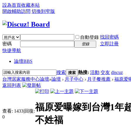
設為首頁
收藏本站
開啟輔助訪問
切換到窄版
找回密碼
自動登錄
密碼
立即註冊
登錄
快捷導航
論壇
BBS
搜索
熱搜:
活動
交友
discuz
搜索
台灣居家服務中心論壇
»
論壇
›
月子中心
›
月子餐推薦
›
福原爱曝
返回列表
福原爱曝嫁到台灣1年
查看:
1433
|
回復:
0
不姓福