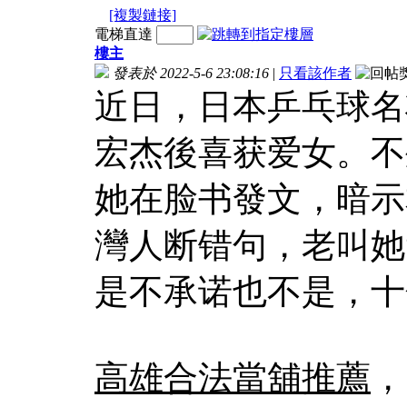
[複製鏈接]
電梯直達
樓主
發表於 2022-5-6 23:08:16
|
只看該作者
近日，日本乒乓球名
宏杰後喜获爱女。不
她在脸书發文，暗示
灣人断错句，老叫她
是不承诺也不是，十
高雄合法當舖推薦
，