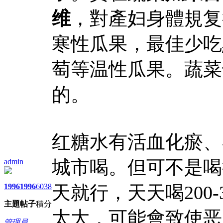
维
，對產妇身體規复
寒性瓜果，最佳少吃
萄等温性瓜果。蔬菜
的。
红糖水有活血化瘀、
城市喝。但可不是喝
admin
1996
1996
6038
天就行，天天喝200
主題
帖子
積分
太大，可能會致使恶
管理員