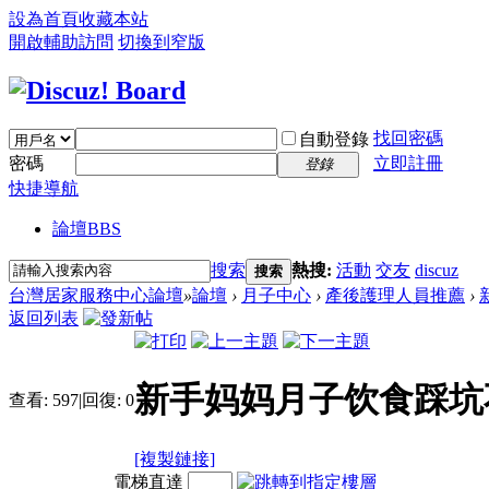
設為首頁
收藏本站
開啟輔助訪問
切換到窄版
找回密碼
自動登錄
密碼
立即註冊
登錄
快捷導航
論壇
BBS
搜索
熱搜:
活動
交友
discuz
搜索
台灣居家服務中心論壇
»
論壇
›
月子中心
›
產後護理人員推薦
›
返回列表
新手妈妈月子饮食踩坑不
查看:
597
|
回復:
0
[複製鏈接]
電梯直達