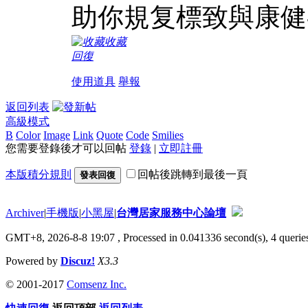
助你規复標致與康健
收藏
回復
使用道具
舉報
返回列表
高級模式
B
Color
Image
Link
Quote
Code
Smilies
您需要登錄後才可以回帖
登錄
|
立即註冊
本版積分規則
回帖後跳轉到最後一頁
發表回復
Archiver
|
手機版
|
小黑屋
|
台灣居家服務中心論壇
GMT+8, 2026-8-8 19:07
, Processed in 0.041336 second(s), 4 queries
Powered by
Discuz!
X3.3
© 2001-2017
Comsenz Inc.