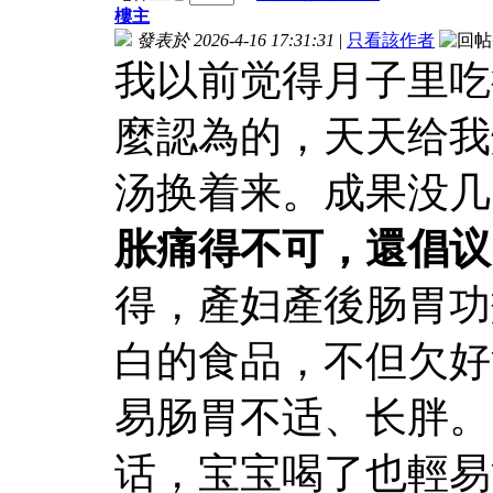
樓主
發表於 2026-4-16 17:31:31
|
只看該作者
我以前觉得月子里吃
麼認為的，天天给我
汤换着来。成果没几
胀痛得不可，還倡议
得，產妇產後肠胃功
白的食品，不但欠好
易肠胃不适、长胖。
话，宝宝喝了也輕易