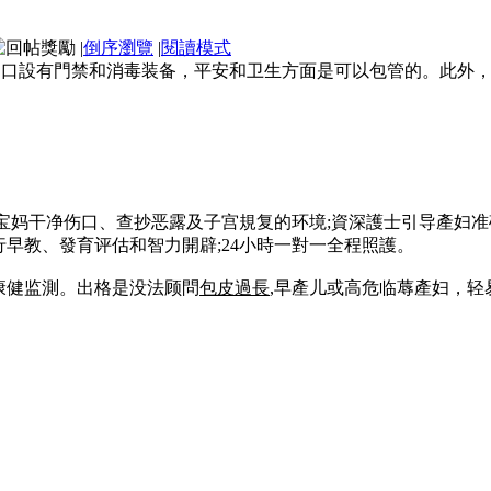
|
倒序瀏覽
|
閱讀模式
門口設有門禁和消毒装备，平安和卫生方面是可以包管的。此外
為宝妈干净伤口、查抄恶露及子宫規复的环境;資深護士引导產妇
早教、發育评估和智力開辟;24小時一對一全程照護。
康健监測。出格是没法顾問
包皮過長
,早產儿或高危临蓐產妇，