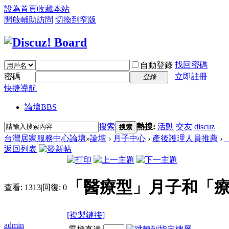
設為首頁
收藏本站
開啟輔助訪問
切換到窄版
找回密碼
自動登錄
密碼
立即註冊
登錄
快捷導航
論壇
BBS
搜索
熱搜:
活動
交友
discuz
搜索
台灣居家服務中心論壇
»
論壇
›
月子中心
›
產後護理人員推薦
›
返回列表
「醫療型」月子和「療
查看:
1313
|
回復:
0
[複製鏈接]
admin