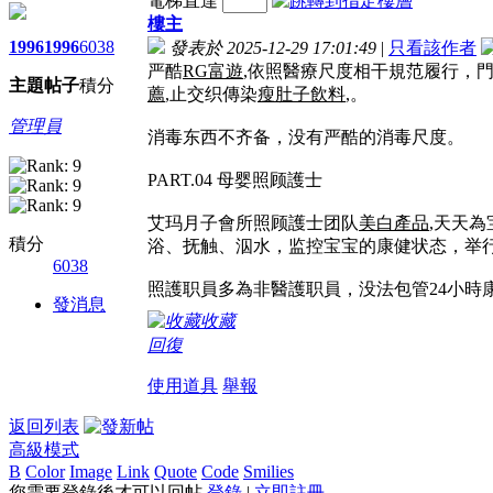
電梯直達
樓主
1996
1996
6038
發表於 2025-12-29 17:01:49
|
只看該作者
严酷
RG富遊
,依照醫療尺度相干規范履行，
主題
帖子
積分
薦
,止交织傳染
瘦肚子飲料
,。
管理員
消毒东西不齐备，没有严酷的消毒尺度。
PART.04 母婴照顾護士
艾玛月子會所照顾護士团队
美白產品
,天天
積分
浴、抚触、泅水，监控宝宝的康健状态，举行
6038
照護职員多為非醫護职員，没法包管24小時
發消息
收藏
回復
使用道具
舉報
返回列表
高級模式
B
Color
Image
Link
Quote
Code
Smilies
您需要登錄後才可以回帖
登錄
|
立即註冊