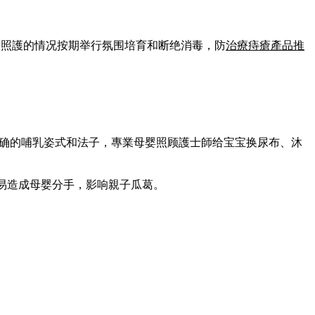
，照護的情况按期举行氛围培育和断绝消毒，防
治療痔瘡產品推
准确的哺乳姿式和法子，專業母婴照顾護士師给宝宝换尿布、沐
轻易造成母婴分手，影响親子瓜葛。