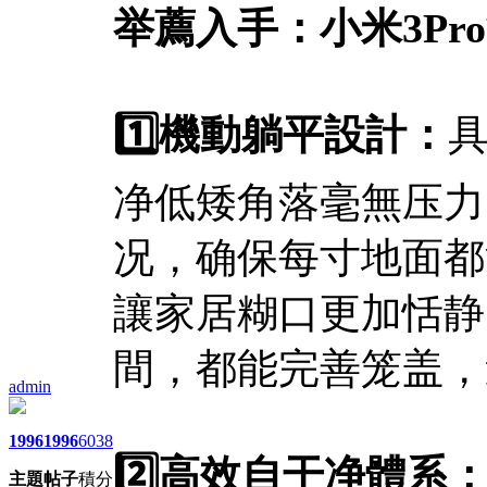
举薦入手：小米3Pr
1️⃣機動躺平設計：
具
净低矮角落毫無压力
况，确保每寸地面都
讓家居糊口更加恬静
間，都能完善笼盖，
admin
1996
1996
6038
2️⃣高效自干净體系
主題
帖子
積分