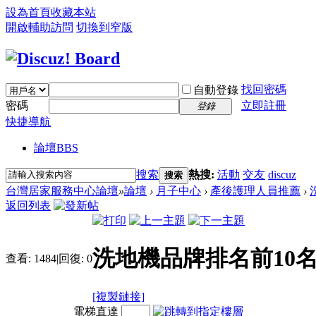
設為首頁
收藏本站
開啟輔助訪問
切換到窄版
找回密碼
自動登錄
密碼
立即註冊
登錄
快捷導航
論壇
BBS
搜索
熱搜:
活動
交友
discuz
搜索
台灣居家服務中心論壇
»
論壇
›
月子中心
›
產後護理人員推薦
›
返回列表
洗地機品牌排名前10
查看:
1484
|
回復:
0
[複製鏈接]
電梯直達