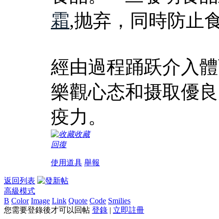
霜
,抛弃，同時防止
經由過程踊跃介入體
樂觀心态和摄取優良
疫力。
收藏
回復
使用道具
舉報
返回列表
高級模式
B
Color
Image
Link
Quote
Code
Smilies
您需要登錄後才可以回帖
登錄
|
立即註冊