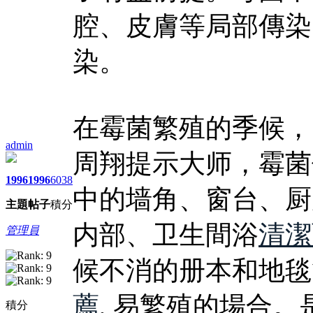
腔、皮膚等局部傳染
染。
在霉菌繁殖的季候，
admin
周翔提示大师，霉菌
1996
1996
6038
中的墙角、窗台、厨
主題
帖子
積分
内部、卫生間浴
清潔
管理員
候不消的册本和地毯
薦
, 易繁殖的場合
積分