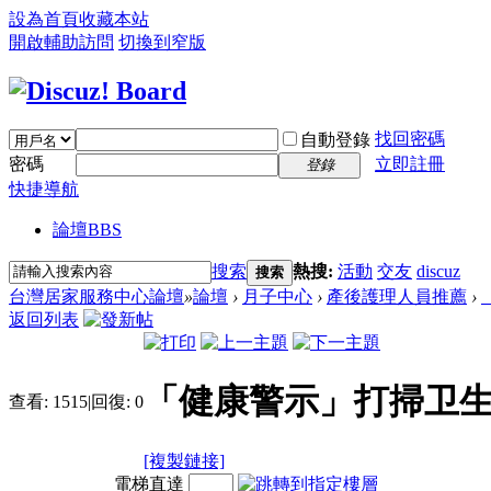
設為首頁
收藏本站
開啟輔助訪問
切換到窄版
找回密碼
自動登錄
密碼
立即註冊
登錄
快捷導航
論壇
BBS
搜索
熱搜:
活動
交友
discuz
搜索
台灣居家服務中心論壇
»
論壇
›
月子中心
›
產後護理人員推薦
›
返回列表
「健康警示」打掃卫生
查看:
1515
|
回復:
0
[複製鏈接]
電梯直達