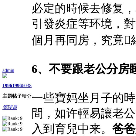
必定的時候去修复，
引發炎症等环境，對
個月再同房，究竟
6、不要跟老公分房
admin
1996
1996
6038
一些寶妈坐月子的時
主題
帖子
積分
管理員
間，如许輕易讓老公
入到育兒中来。
爸爸