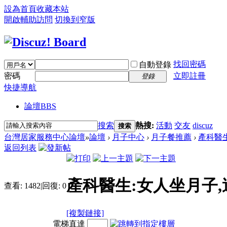
設為首頁
收藏本站
開啟輔助訪問
切換到窄版
找回密碼
自動登錄
密碼
立即註冊
登錄
快捷導航
論壇
BBS
搜索
熱搜:
活動
交友
discuz
搜索
台灣居家服務中心論壇
»
論壇
›
月子中心
›
月子餐推薦
›
產科醫生
返回列表
產科醫生:女人坐月子
查看:
1482
|
回復:
0
[複製鏈接]
電梯直達