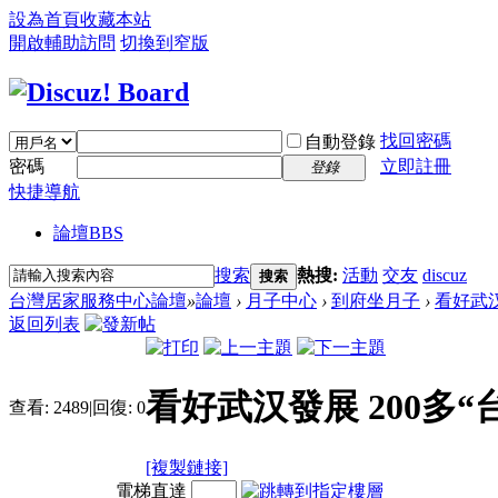
設為首頁
收藏本站
開啟輔助訪問
切換到窄版
找回密碼
自動登錄
密碼
立即註冊
登錄
快捷導航
論壇
BBS
搜索
熱搜:
活動
交友
discuz
搜索
台灣居家服務中心論壇
»
論壇
›
月子中心
›
到府坐月子
›
看好武汉
返回列表
看好武汉發展 200多
查看:
2489
|
回復:
0
[複製鏈接]
電梯直達