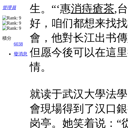
生。“‘惠
消痔瘡茶
,
管理員
好，咱们都想来找找
會，他對长江出书傳
積分
6038
但愿今後可以在這里
發消息
情。
就读于武汉大學法學
會現場得到了汉口銀
岗亭。她笑着说：“從