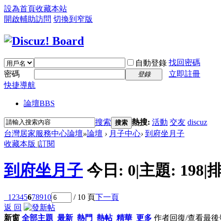
設為首頁
收藏本站
開啟輔助訪問
切換到窄版
找回密碼
自動登錄
密碼
立即註冊
登錄
快捷導航
論壇
BBS
搜索
熱搜:
活動
交友
discuz
搜索
台灣居家服務中心論壇
»
論壇
›
月子中心
›
到府坐月子
收藏本版
|
訂閱
到府坐月子
今日:
0
|
主題:
198
|
排
1
2
3
4
5
6
7
8
9
10
/ 10 頁
下一頁
返 回
新窗
全部主題
最新
熱門
熱帖
精華
更多
作者
回復/查看
最後