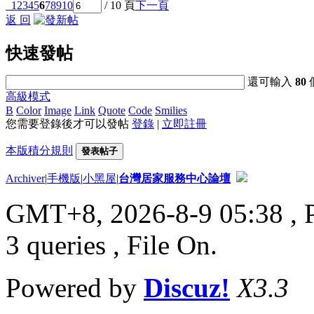
1
2
3
4
5
6
7
8
9
10
/ 10 頁
下一頁
返 回
快速發帖
還可輸入
80
高級模式
B
Color
Image
Link
Quote
Code
Smilies
您需要登錄後才可以發帖
登錄
|
立即註冊
本版積分規則
發表帖子
Archiver
|
手機版
|
小黑屋
|
台灣居家服務中心論壇
GMT+8, 2026-8-9 05:38
, 
3 queries , File On.
Powered by
Discuz!
X3.3