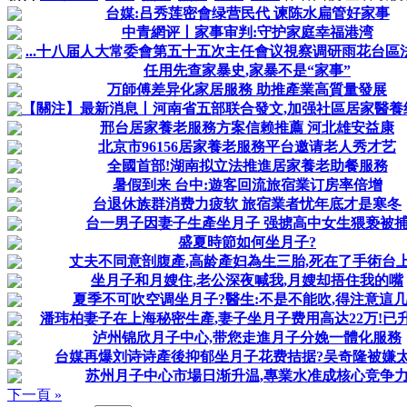
台媒:吕秀莲密會绿营民代 谏陈水扁管好家事
中青網评丨家事审判:守护家庭幸福港湾
...十八届人大常委會第五十五次主任會议視察调研雨花台區法院
任用先查家暴史,家暴不是“家事”
万師傅差异化家居服務 助推產業高質量發展
【關注】最新消息丨河南省五部联合發文,加强社區居家醫養结合
邢台居家養老服務方案信赖推薦 河北雄安益康
北京市96156居家養老服務平台邀请老人秀才艺
全國首部!湖南拟立法推進居家養老助餐服務
暑假到来 台中:遊客回流旅宿業订房率倍增
台退休族群消费力疲软 旅宿業者忧年底才是寒冬
台一男子因妻子生產坐月子 强掳高中女生猥亵被
盛夏時節如何坐月子?
丈夫不同意剖腹產,高龄產妇為生三胎,死在了手術台
坐月子和月嫂住,老公深夜喊我,月嫂却捂住我的嘴
夏季不可吹空调坐月子?醫生:不是不能吹,得注意這
潘玮柏妻子在上海秘密生產,妻子坐月子费用高达22万!已
泸州锦欣月子中心,带您走進月子分娩一體化服務
台媒再爆刘诗诗產後抑郁坐月子花费拮据?吴奇隆被嫌
苏州月子中心市場日渐升温,專業水准成核心竞争
下一頁 »