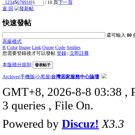
1
2
3
4
5
6
7
8
9
10
/ 10 頁
下一頁
返 回
快速發帖
還可輸入
80
高級模式
B
Color
Image
Link
Quote
Code
Smilies
您需要登錄後才可以發帖
登錄
|
立即註冊
本版積分規則
發表帖子
Archiver
|
手機版
|
小黑屋
|
台灣居家服務中心論壇
GMT+8, 2026-8-8 03:38
, 
3 queries , File On.
Powered by
Discuz!
X3.3