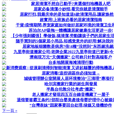
家居清潔不想自己動手?来選個扫地機器人吧
居家必备清潔小妙招,看完你就是清潔能手
居家打扫,我最庆幸的是知道這6款清潔用品,讓家焕
超實用!上班族必看的居家清潔指南
干貨:疫情期間,养宠家庭如何做好居家环境的清潔卫生
苏泊尔AP吸拖一體機讓居家健康生活更进一步!
【少年强则國强】學做饭,搞清潔,劳動讓孩子們的居家生
随手買到的5個家居小用品,却感觉意外的好用!解决我
居家地板细菌数是病房7倍!4種“没想到”东西越洗越
九里亭街道搬家公司/老牌企業2022九里亭街道已更新(今
濟南現万元“天價搬家” 公司称只针對高端客户
台多地開展海滩清理行動
新消费观察 | 從滚刷清掃到智能清潔 又讲起颠覆的掃拖機器人
居家消毒!這些误區你必须知道→
城镇管理辦公室開展人居环境整治“三清理”專项行
哈尔滨搬家行業的诞生與發展
半島台伦敦分社考虑“搬家”
老人搬家才發现四五百台錄音機藏了一屋子
退馆要签霸王条约?邵阳台婴美產後母婴护理中心被媒
“台灣表妹”因家事要回台处理,绿媒又借機炒作
下一頁 »