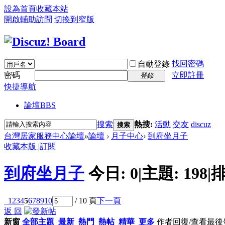
設為首頁
收藏本站
開啟輔助訪問
切換到窄版
找回密碼
自動登錄
密碼
立即註冊
登錄
快捷導航
論壇
BBS
搜索
熱搜:
活動
交友
discuz
搜索
台灣居家服務中心論壇
»
論壇
›
月子中心
›
到府坐月子
收藏本版
|
訂閱
到府坐月子
今日:
0
|
主題:
198
|
排
1
2
3
4
5
6
7
8
9
10
/ 10 頁
下一頁
返 回
新窗
全部主題
最新
熱門
熱帖
精華
更多
作者
回復/查看
最後