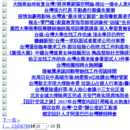
大陸将如何收复台灣?两岸專家隔空辩論,得出一個令人意
台灣强力打房 不動產行業爆失業潮
疫情加豪雨影响,台灣過“最冷清父親節”,旅宿餐飲業者
報名≈零門槛?家庭教育指导師培训缘何“凶猛”生
廣西大學商學院舉辦師德師風培訓專題講座,深入學習貫徹習近
台媒:台灣大學生找工作也难 顶尖學历仍穷忙
赚錢新招?台灣一求职面试者要求公司付車费
台灣通告咖卑微求工作,節目组狠心拒绝,找工作到底有
《最强大脑》中國台灣速算女神脱颖而出 陶晶莹助社交障碍
给正在找工作的你,台灣企業老板會看面试人3件事
台灣校園招聘火熱開鑼
陈敏熏承認邱毅帮她找工作否認绯聞
布局日化中高端市場:纳爱斯4亿收購台灣妙管家
台灣新北市現大掃除奇景 垃圾山占据人行車道(圖
台灣废除通奸罪,有人担心會讓小三文化泛滥
北京全城大掃除周五完成 天安門将实現席地而坐
【設計交流之旅】2017年台灣室內設計周報名火热進行
開议在即 台灣“立委”辦公室赶工装潢
锁定設計人才阿里巴巴台灣辦招聘會
下一頁 »
1 ...
2
3
4
5
6
7
8
9
10
/ 10 頁