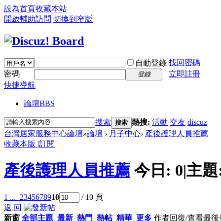
設為首頁
收藏本站
開啟輔助訪問
切換到窄版
找回密碼
自動登錄
密碼
立即註冊
登錄
快捷導航
論壇
BBS
搜索
熱搜:
活動
交友
discuz
搜索
台灣居家服務中心論壇
»
論壇
›
月子中心
›
產後護理人員推薦
收藏本版
|
訂閱
產後護理人員推薦
今日:
0
|
主題
1 ...
2
3
4
5
6
7
8
9
10
/ 10 頁
返 回
新窗
全部主題
最新
熱門
熱帖
精華
更多
作者
回復/查看
最後