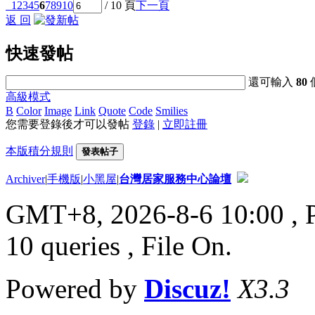
1
2
3
4
5
6
7
8
9
10
/ 10 頁
下一頁
返 回
快速發帖
還可輸入
80
高級模式
B
Color
Image
Link
Quote
Code
Smilies
您需要登錄後才可以發帖
登錄
|
立即註冊
本版積分規則
發表帖子
Archiver
|
手機版
|
小黑屋
|
台灣居家服務中心論壇
GMT+8, 2026-8-6 10:00
, 
10 queries , File On.
Powered by
Discuz!
X3.3