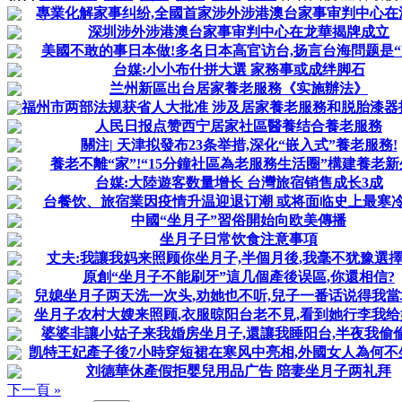
專業化解家事纠纷,全國首家涉外涉港澳台家事审判中心在
深圳涉外涉港澳台家事审判中心在龙華揭牌成立
美國不敢的事日本做!多名日本高官访台,扬言台海問题是“
台媒:小小布什拼大選 家務事或成绊脚石
兰州新區出台居家養老服務《实施辦法》
福州市两部法规获省人大批准 涉及居家養老服務和脱胎漆器
人民日报点赞西宁居家社區醫養结合養老服務
關注| 天津拟發布23条举措,深化“嵌入式”養老服務!
養老不離“家”!“15分鐘社區為老服務生活圈”構建養老
台媒:大陸遊客数量增长 台灣旅宿销售成长3成
台餐饮、旅宿業因疫情升温迎退订潮 或将面临史上最寒
中國“坐月子”習俗開始向欧美傳播
坐月子日常饮食注意事項
丈夫:我讓我妈来照顾你坐月子,半個月後,我毫不犹豫選
原創“坐月子不能刷牙”這几個產後误區,你還相信?
兒媳坐月子两天洗一次头,劝她也不听,兒子一番话说得我
坐月子农村大嫂来照顾,衣服晾阳台老不見,看到她行李我给
婆婆非讓小姑子来我婚房坐月子,還讓我睡阳台,半夜我偷
凯特王妃產子後7小時穿短裙在寒风中亮相,外國女人為何不
刘德華休產假拒婴兒用品广告 陪妻坐月子两礼拜
下一頁 »