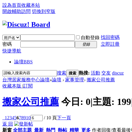
設為首頁
收藏本站
開啟輔助訪問
切換到窄版
找回密碼
自動登錄
密碼
立即註冊
登錄
快捷導航
論壇
BBS
搜索
熱搜:
活動
交友
discuz
搜索
台灣居家服務中心論壇
»
論壇
›
家事管理
›
搬家公司推薦
收藏本版
|
訂閱
搬家公司推薦
今日:
0
|
主題:
199
1
2
3
4
5
6
7
8
9
10
/ 10 頁
下一頁
返 回
新窗
全部主題
最新
熱門
熱帖
精華
更多
作者
回復/查看
最後