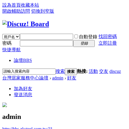
設為首頁
收藏本站
開啟輔助訪問
切換到窄版
找回密碼
自動登錄
密碼
立即註冊
登錄
快捷導航
論壇
BBS
搜索
熱搜:
活動
交友
discuz
搜索
台灣居家服務中心論壇
›
admin
›
好友
加為好友
發送消息
admin
http://bbs.zksteel.com.tw/?1