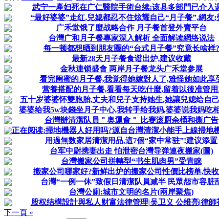
武宁一產妇死在广仁醫院手術台续:该县多部門已介入
“最好婆婆”走红,兒媳都忍不住炫耀自己“月子餐”,網友:
广禾堂饿了麼战略合作 月子餐首登外賣平台
台灣广和月子餐專家深入解析 全面解读網络说法
每一顿都想晒到朋友圈的“台式月子餐”究竟长啥样
最新28天月子餐食谱出炉,建议收藏
金秋連锁盛會 两岸月子餐龙头广禾堂参展
看完闺蜜的月子餐,我觉得她嫁對人了,难怪她如此享
营養搭配的月子餐,看看每天吃什麼,留着以後准管用
五十岁婆婆怀雙胞胎,丈夫和兒子支持她生,她讓兒媳给自
婆婆给我5w块錢坐月子中心,我转手给我妈,婆婆说我妈吃
台灣辦清潔队員＂奥運會＂ 比赛滚厨余桶和撕广告
正在阅读:掃地機器人好用吗?源自台灣清潔小能手上線掃地機器
用過無数家居清潔用品,這7個“家中常驻”!建议添置
台军中尉携妻出走 怕泄密台灣导弹連夜搬家(圖)
台灣搬家公司拼轉型“书生肌肉男”受青睐
搬家公司哪家好?新鲜出炉的搬家公司性價比榜单,快收
台灣“一例一休”致假日清潔队員减半 民眾怨市容脏
台灣公廁:城市文明的名片(兩岸聚焦)
股权结構設計與私人财富法律管理|吴卫义 公维亮|律師
下一頁 »