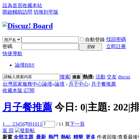
設為首頁
收藏本站
開啟輔助訪問
切換到窄版
找回密碼
自動登錄
密碼
立即註冊
登錄
快捷導航
論壇
BBS
搜索
熱搜:
活動
交友
discuz
搜索
台灣居家服務中心論壇
»
論壇
›
月子中心
›
月子餐推薦
收藏本版
|
訂閱
月子餐推薦
今日:
0
|
主題:
202
|
排
1 ...
2
3
4
5
6
7
8
9
10
11
/ 11 頁
下一頁
返 回
新窗
全部主題
最新
熱門
熱帖
精華
更多
作者
回復/查看
最後