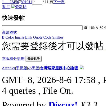
1 ...
2
3
4
5
6
7
8
9
10
11
/ 11 頁
下一頁
返 回
快速發帖
還可輸入
80
高級模式
B
Color
Image
Link
Quote
Code
Smilies
您需要登錄後才可以發帖
本版積分規則
發表帖子
Archiver
|
手機版
|
小黑屋
|
台灣居家服務中心論壇
GMT+8, 2026-8-6 17:58
, 
4 queries , File On.
Powered by
Discuz!
X3.3